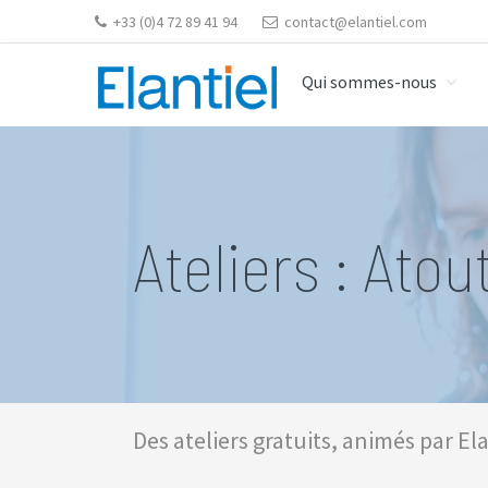
Skip
Skip
Skip
Skip
+33 (0)4 72 89 41 94
contact@elantiel.com
to
to
to
to
primary
content
primary
footer
Qui sommes-nous
navigation
sidebar
ELANTIEL
Elantiel développe les compétences relationnelle en
Ateliers : Atout
Des ateliers gratuits, animés par Elan