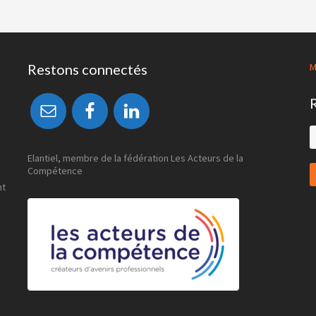
Restons connectés
M
S
t
w
Elantiel, membre de la fédération Les Acteurs de la
Compétence
nt