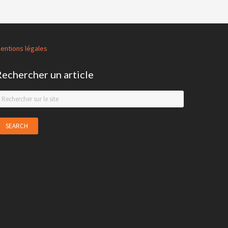
entions légales
Rechercher un article
earch
his
ebsite