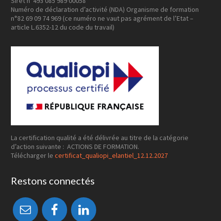
Siret n°493 085 989 00058
Numéro de déclaration d’activité (NDA) Organisme de formation
n°82 69 09 74 969 (ce numéro ne vaut pas agrément de l’Etat –
article L.6352-12 du code du travail)
La certification qualité a été délivrée au titre de la catégorie
d’action suivante : ACTIONS DE FORMATION.
Télécharger le
certificat_qualiopi_elantiel_12.12.2027
Restons connectés