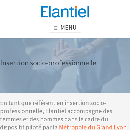
Skip
Skip
Skip
to
to
to
content
primary
footer
ELANTIEL
Elantiel développe les compétences relationnelle en milieu
MENU
sidebar
professionnel
Insertion socio-professionnelle
En tant que référent en insertion socio-
professionnelle, Elantiel accompagne des
femmes et des hommes dans le cadre du
dispositif piloté par la
Métropole du Grand Lyon