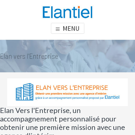
Skip
Skip
Skip
to
to
to
content
primary
footer
ELANTIEL
Elantiel développe les compétences relationnelle en milieu
MENU
sidebar
professionnel
Elan vers l'Entreprise
Elan Vers l'Entreprise, un
accompagnement personnalisé pour
obtenir une première mission avec une