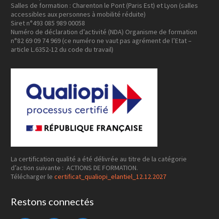
Salles de formation : Charenton le Pont (Paris Est) et Lyon (salles
accessibles aux personnes à mobilité réduite)
Siret n°493 085 989 00058
Numéro de déclaration d’activité (NDA) Organisme de formation
n°82 69 09 74 969 (ce numéro ne vaut pas agrément de l’Etat –
article L.6352-12 du code du travail)
La certification qualité a été délivrée au titre de la catégorie
d’action suivante : ACTIONS DE FORMATION.
Télécharger le
certificat_qualiopi_elantiel_12.12.2027
Restons connectés