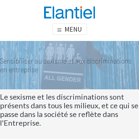
Skip
Skip
Skip
to
to
to
content
primary
footer
ELANTIEL
Elantiel développe les compétences relationnelle en milieu
MENU
sidebar
professionnel
Sensibiliser au sexisme et aux discriminations
en entreprise
Le sexisme et les discriminations sont
présents dans tous les milieux, et ce qui se
passe dans la société se reflète dans
l'Entreprise.