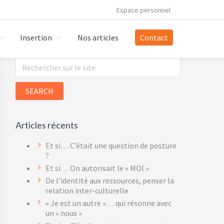
Espace personnel
Insertion
Nos articles
Contact
Primary
Search
this
Sidebar
website
Articles récents
Et si… C’était une question de posture
?
Et si… On autorisait le « MOI »
De l’identité aux ressources, penser la
relation inter-culturelle
« Je est un autre »… qui résonne avec
un « nous »