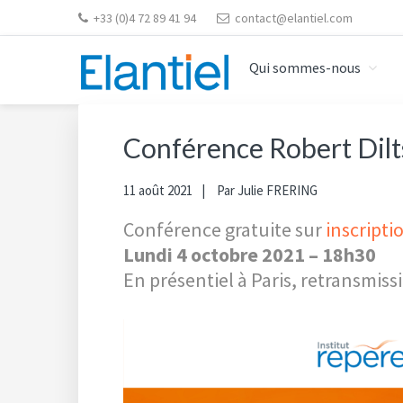
Skip
Skip
Skip
Skip
+33 (0)4 72 89 41 94
contact@elantiel.com
to
to
to
to
primary
content
primary
footer
Qui sommes-nous
navigation
sidebar
ELANTIEL
Elantiel développe les compétences relationnelle en
Conférence Robert Dilts
11 août 2021
Par
Julie FRERING
Conférence gratuite sur
inscripti
Lundi 4 octobre 2021 – 18h30
En présentiel à Paris, retransmiss