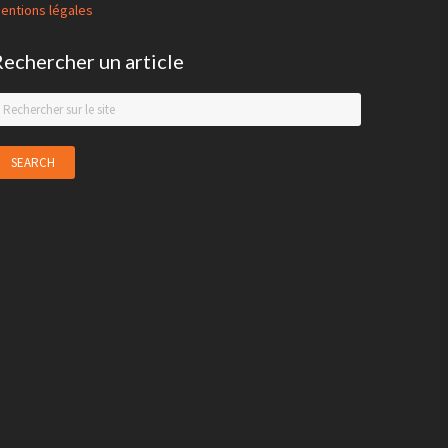
entions légales
Rechercher un article
earch
his
ebsite