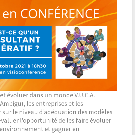
9 et évoluer dans un monde V.U.C.A.
 Ambigu), les entreprises et les
r sur le niveau d’adéquation des modèles
aluer l’opportunité de les faire évoluer
l environnement et gagner en