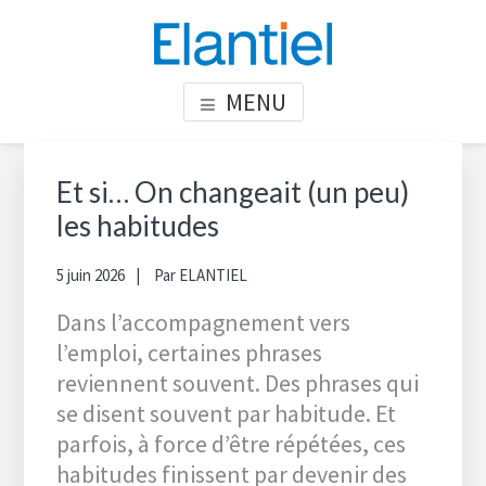
Skip
Skip
Skip
to
to
to
content
primary
footer
ELANTIEL
Elantiel développe les compétences relationnelle en milieu
MENU
sidebar
professionnel
Primary
Sea
thi
Sidebar
Et si… On changeait (un peu)
web
les habitudes
5 juin 2026
Par
ELANTIEL
Dans l’accompagnement vers
l’emploi, certaines phrases
reviennent souvent. Des phrases qui
se disent souvent par habitude. Et
parfois, à force d’être répétées, ces
habitudes finissent par devenir des