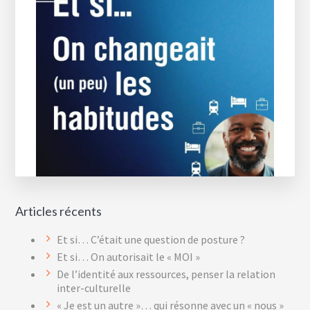
Reader
Articles récents
Interactions
Et si… C’était une question de posture ?
Et si… On autorisait le « MOI »
De l’identité aux ressources, penser la relation
inter-culturelle
« Je est un autre »… qui résonne avec un « nous »