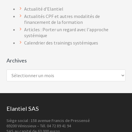
Actualité d'Elantiel
Actualités CPF et autres modalités de
financement de la formation
Articles : Porter un regard avec l'approche
systémique
Calendrier des trainings systémiques
Archives
Archives
Footer
Elantiel SAS
Siège social : 158 avenue Francis de Pressensé
69200 Vénissieux – Tél. 04 72 89 41 94
SAS au capital de 63 000 euros