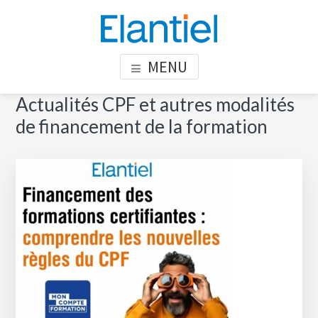
Skip
Skip
Skip
to
to
to
content
primary
footer
ELANTIEL
Elantiel développe les compétences relationnelle en milieu
MENU
sidebar
professionnel
Primary
Actualités CPF et autres modalités
Sea
thi
Sidebar
de financement de la formation
web