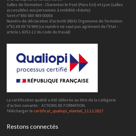
Salles de formation : Charenton le Pont (Paris Est) et Lyon (salles
accessibles aux personnes à mobilité réduite)
Siret n°493 085 989 00058
Numéro de déclaration d’activité (NDA) Organisme de formation
n°82 69 09 74 969 (ce numéro ne vaut pas agrément de l’Etat –
article L.6352-12 du code du travail)
La certification qualité a été délivrée au titre de la catégorie
d’action suivante : ACTIONS DE FORMATION.
Télécharger le
certificat_qualiopi_elantiel_12.12.2027
Restons connectés