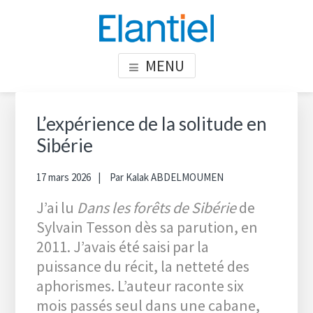
Skip
Skip
Skip
to
to
to
content
primary
footer
ELANTIEL
Elantiel développe les compétences relationnelle en milieu
MENU
sidebar
professionnel
Primary
Sea
thi
Sidebar
L’expérience de la solitude en
web
Sibérie
17 mars 2026
Par
Kalak ABDELMOUMEN
J’ai lu
Dans les forêts de Sibérie
de
Sylvain Tesson dès sa parution, en
2011. J’avais été saisi par la
puissance du récit, la netteté des
aphorismes. L’auteur raconte six
mois passés seul dans une cabane,