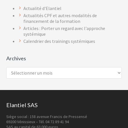
Actualité d'Elantiel
Actualités CPF et autres modalités de
financement de la formation
Articles : Porter un regard avec l'approche
systémique
Calendrier des trainings systémiques
Archives
Archives
Footer
Elantiel SAS
Siège social : 158 avenue Francis de Pressensé
69200 Vénissieux – Tél. 04 72 89 41 94
SAS au capital de 63 000 euros