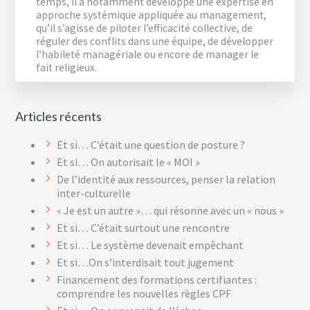
temps, il a notamment développé une expertise en
approche systémique appliquée au management,
qu’il s’agisse de piloter l’efficacité collective, de
réguler des conflits dans une équipe, de développer
l’habileté managériale ou encore de manager le
fait religieux.
Reader
Articles récents
Interactions
Et si… C’était une question de posture ?
Et si… On autorisait le « MOI »
De l’identité aux ressources, penser la relation
inter-culturelle
« Je est un autre »… qui résonne avec un « nous »
Et si… C’était surtout une rencontre
Et si… Le système devenait empêchant
Et si…On s’interdisait tout jugement
Financement des formations certifiantes :
comprendre les nouvelles règles CPF