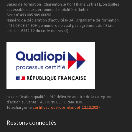
Salles de formation : Charenton le Pont (Paris Est) et Lyon (salles
accessibles aux personnes à mobilité réduite)
Siret n°493 085 989 00058
Numéro de déclaration d’activité (NDA) Organisme de formation
n°82 69 09 74 969 (ce numéro ne vaut pas agrément de l’Etat –
article L.6352-12 du code du travail)
La certification qualité a été délivrée au titre de la catégorie
d’action suivante : ACTIONS DE FORMATION.
Télécharger le
certificat_qualiopi_elantiel_12.12.2027
Restons connectés