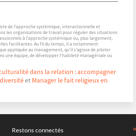
iste de l’approche systémique, interactionnelle et
s les organisations de travail pour réguler des situations
fessionnels à l’approche systémique ou, plus largement,
s facilitantes. Au fil du temps, il a notamment
ue appliquée au management, qu’il s’agisse de piloter
 dans une équipe, de développer l’habileté managériale ou
rculturalité dans la relation : accompagner
 diversité
et
Manager le fait religieux en
Restons connectés
M