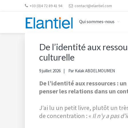
Skip
Skip
Skip
Skip
+33 (0)4 72 89 41 94
contact@elantiel.com
to
to
to
to
primary
content
primary
footer
Qui sommes-nous
navigation
sidebar
ELANTIEL
Elantiel développe les compétences relationnelle en
De l’identité aux ressou
culturelle
9 juillet 2026
Par
Kalak ABDELMOUMEN
De l’identité aux ressources : 
penser les relations dans un cont
J’ai lu un petit livre, plutôt un tr
de concentration : «
Il n’y a pas d’