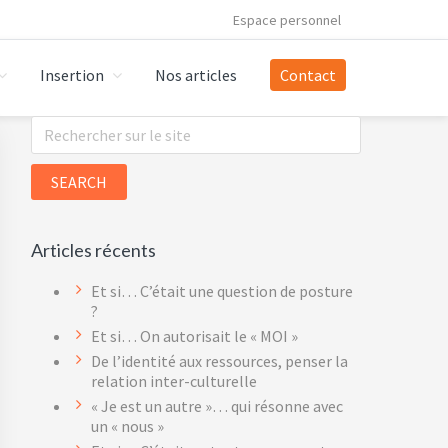
Espace personnel
Insertion
Nos articles
Contact
Primary
Search
this
Sidebar
website
Articles récents
Et si… C’était une question de posture
?
Et si… On autorisait le « MOI »
De l’identité aux ressources, penser la
relation inter-culturelle
« Je est un autre »… qui résonne avec
un « nous »