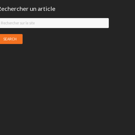
Rechercher un article
earch
his
ebsite