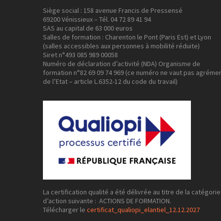
Siège social : 158 avenue Francis de Pressensé
69200 Vénissieux – Tél. 04 72 89 41 94
SAS au capital de 63 000 euros
Salles de formation : Charenton le Pont (Paris Est) et Lyon
(salles accessibles aux personnes à mobilité réduite)
Siret n°493 085 989 00058
Numéro de déclaration d’activité (NDA) Organisme de
formation n°82 69 09 74 969 (ce numéro ne vaut pas agréme
de l’Etat – article L.6352-12 du code du travail)
La certification qualité a été délivrée au titre de la catégorie
d’action suivante : ACTIONS DE FORMATION.
Télécharger le
certificat_qualiopi_elantiel_12.12.2027